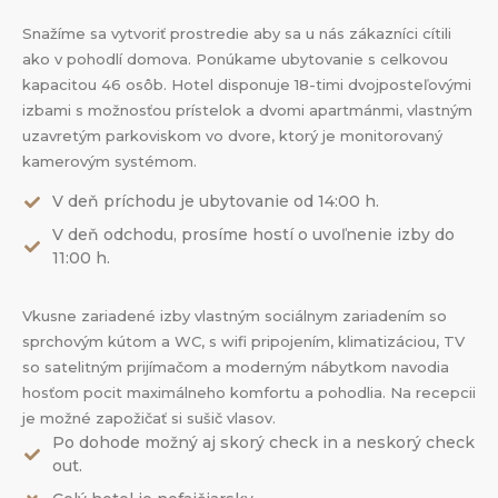
Snažíme sa vytvoriť prostredie aby sa u nás zákazníci cítili
ako v pohodlí domova. Ponúkame ubytovanie s celkovou
kapacitou 46 osôb. Hotel disponuje 18-timi dvojposteľovými
izbami s možnosťou prístelok a dvomi apartmánmi, vlastným
uzavretým parkoviskom vo dvore, ktorý je monitorovaný
kamerovým systémom.
V deň príchodu je ubytovanie od 14:00 h.
V deň odchodu, prosíme hostí o uvoľnenie izby do
11:00 h.
Vkusne zariadené izby vlastným sociálnym zariadením so
sprchovým kútom a WC, s wifi pripojením, klimatizáciou, TV
so satelitným prijímačom a moderným nábytkom navodia
hosťom pocit maximálneho komfortu a pohodlia. Na recepcii
je možné zapožičať si sušič vlasov.
Po dohode možný aj skorý check in a neskorý check
out.