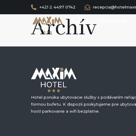
+421 2 4497 0742
recepcia@hotelmaxi
Archív
Domov
Ubytovanie
Hotel ponúka ubytovacie služby s podávaním raňaj
formou bufetu. K dispozíi poskytujeme pre ubytov
hostí parkovanie a wifi bezplatne.