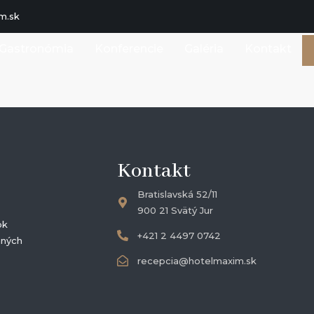
m.sk
Gastronómia
Konferencie
Galéria
Kontakt
Kontakt
Bratislavská 52/11
900 21 Svätý Jur
ok
+421 2 4497 0742
aných
recepcia@hotelmaxim.sk